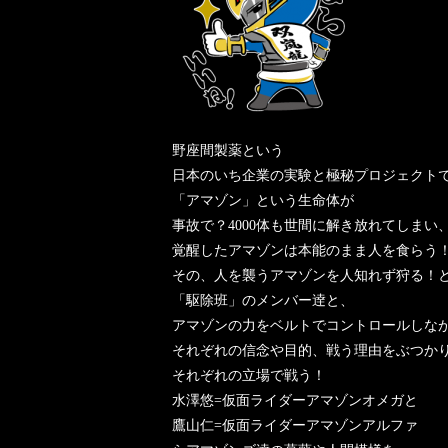
野座間製薬という
日本のいち企業の実験と極秘プロジェクト
「アマゾン」という生命体が
事故で？4000体も世間に解き放れてしまい
覚醒したアマゾンは本能のまま人を食らう
その、人を襲うアマゾンを人知れず狩る！
「駆除班」のメンバー逹と、
アマゾンの力をベルトでコントロールしな
それぞれの信念や目的、戦う理由をぶつか
それぞれの立場で戦う！
水澤悠=仮面ライダーアマゾンオメガと
鷹山仁=仮面ライダーアマゾンアルファ