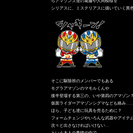
らアマゾンズ逹の葛藤や人間模様を
シリアスに、ミステリアスに描いていく異
そこに駆除班のメンバーでもある
モグラアマゾンのマモルくんや
後半登場する第三の、いや第四のアマゾン
仮面ライダーアマゾンシグマなども絡み…
ほら、子ども逹に玩具を売るために？
フォームチェンジやいろんな武器やアイテ
次々と出さなければいけない…
という大人の事情の中で、