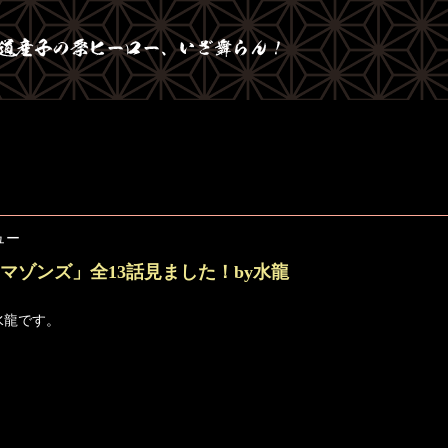
ュー
マゾンズ」全13話見ました！by水龍
水龍です。