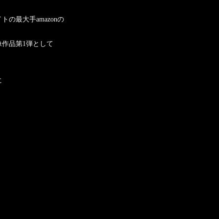
の最大手amazonの
作品第1弾として
に