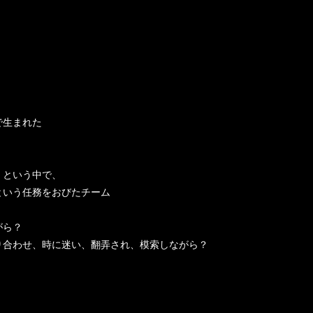
で生まれた
、
！という中で、
という任務をおびたチーム
がら？
り合わせ、時に迷い、翻弄され、模索しながら？