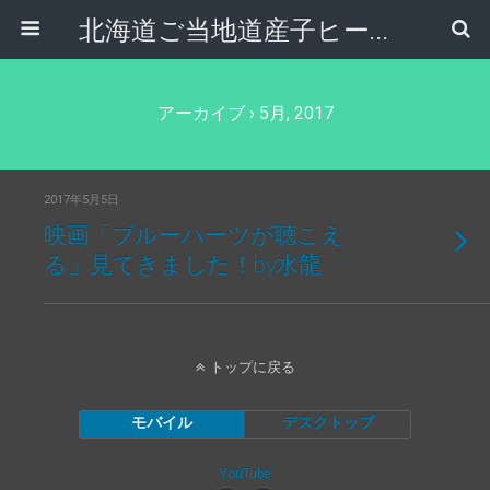
北海道ご当地道産子ヒーロー|舞神 双嵐龍(ソーランドラゴン)
アーカイブ › 5月, 2017
2017年5月5日
映画「ブルーハーツが聴こえ
る」見てきました！by水龍
トップに戻る
モバイル
デスクトップ
YouTube