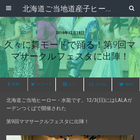
北海道ご当地道産子ヒーロー|舞神 双嵐龍(ソーランドラゴン)
2016年12月18日
久々に舞モードで踊る！第9回マ
マサークルフェスタに出陣！
共有
ツイート
ピン
メール
SMS
北海道ご当地ヒーロー・水龍です。12/3(日)にはLALAガ
ーデンつくばで開催された
第9回ママサークルフェスタに出陣！