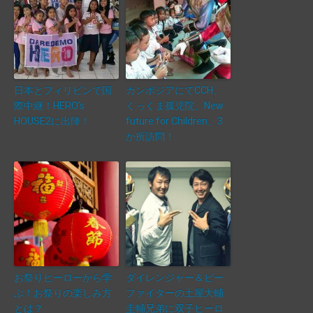
日本とフィリピンで国
カンボジアにてCCH、
際中継！HERO’s
くっくま孤児院、New
HOUSE2に出陣！
future for Children、3
か所訪問！
お祭りヒーローから学
ダイレンジャー＆ビー
ぶ！お祭りの楽しみ方
ファイターの土屋大輔
とは？
圭輔兄弟に双子ヒーロ