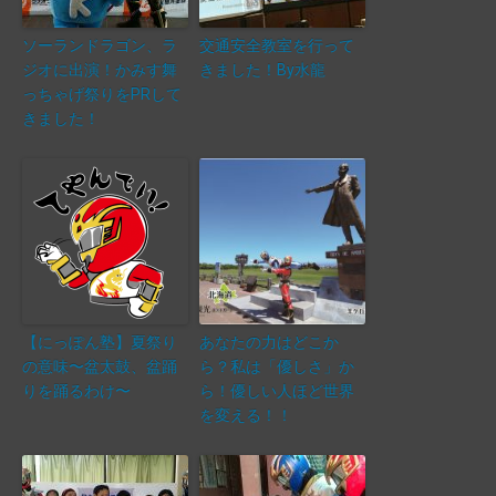
ソーランドラゴン、ラ
交通安全教室を行って
ジオに出演！かみす舞
きました！By水龍
っちゃげ祭りをPRして
きました！
【にっぽん塾】夏祭り
あなたの力はどこか
の意味〜盆太鼓、盆踊
ら？私は「優しさ」か
りを踊るわけ〜
ら！優しい人ほど世界
を変える！！