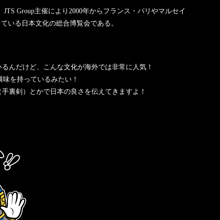
TS Group主催により
2000年
から
フランス
・
パリ
や
マルセイ
している
日本文化
の総合博覧会である。
いるんだけど、こんな文化が海外では非常に人気！
に興味を持っているみたい！
（手裏剣）とかで日本の良さを伝えてきますよ！