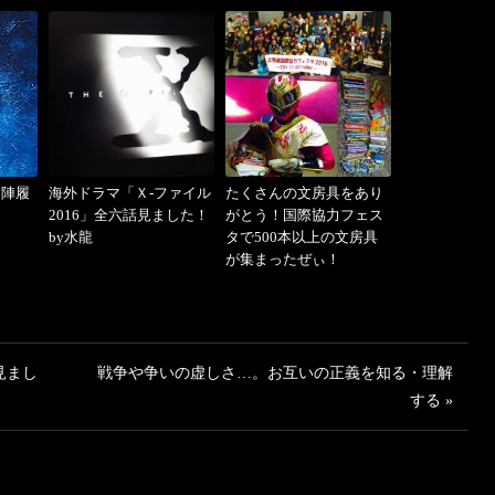
出陣履
海外ドラマ「Ｘ-ファイル
たくさんの文房具をあり
2016」全六話見ました！
がとう！国際協力フェス
by水龍
タで500本以上の文房具
が集まったぜぃ！
見まし
戦争や争いの虚しさ…。お互いの正義を知る・理解
する »