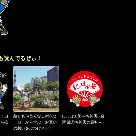
も読んでるぜぃ！
り！自
敵とも仲良くなる術をヒ
にっぽん塾～お神輿&台
から挨
ーローから学ぶ！お互い
湾 編①お神輿の意味～
の想いをぶつけ合え！