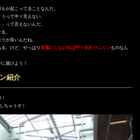
誰もが起こってることなんだ。
とうって中々言えない。
う」って言えないんだ。
せる。
ほうが良いんだね。
ある。けど、やっぱり
言葉にしなければ中々伝わりにくい
ものなん
手に届けよう！
ン紹介
陣！
教えしちゃうぞ！