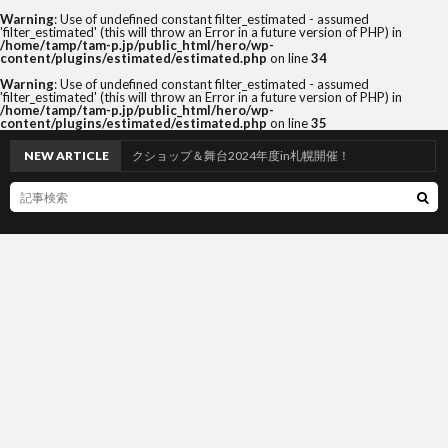
Warning
: Use of undefined constant filter_estimated - assumed
'filter_estimated' (this will throw an Error in a future version of PHP) in
/home/tamp/tam-p.jp/public_html/hero/wp-
content/plugins/estimated/estimated.php
on line
34
Warning
: Use of undefined constant filter_estimated - assumed
'filter_estimated' (this will throw an Error in a future version of PHP) in
/home/tamp/tam-p.jp/public_html/hero/wp-
content/plugins/estimated/estimated.php
on line
35
!」ワークショップ＆舞台2024年度in札幌開催！
NEW ARTICLE