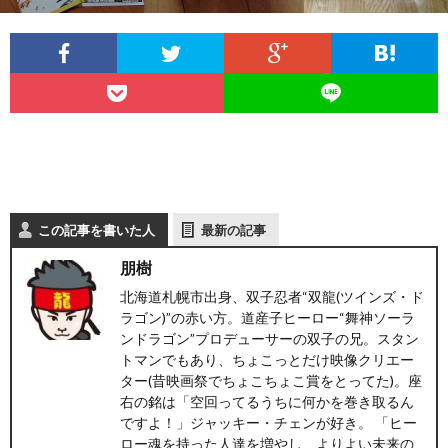
ト
せ
ァ
北
ス
海
テ
道
ィ
グ
旅
この記事を書いた人
最新の記事
朋樹
ン
ル
の
北海道札幌市出身、双子忍者“双龍(ツインズ・ド
ラゴン)”の赤い方。道産子ヒーロー“舞神ソーラ
グ
メ
情
ンドラゴン”プロデューサーの双子の兄。スタン
トマンでもあり、ちょこっとだけ映像クリエー
報
ター(昔映画祭でちょこちょこ賞をとってた)。座
右の銘は「空回ってるうちに何かを巻き取るん
ですよ！」ジャッキー・チェンが好き。 「ヒー
ロー魂を持った人達を増やし、よりよい未来の