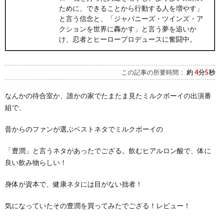
ために、できることから行動する人を増やす」
と言う信念と、「ジャパニーズ・ツインズ・ア
クションを世界に轟かす」と言う夢を追いか
け、忍者とヒーロープロデュースに奮闘中。
この記事の所要時間：
約
4
分
5
秒
なんかの待合室か、誰かの家でたまたま見たミルクボーイの出演番
組で、
昔からのファンが選ぶベストネタでミルクボーイの
「豊潤」と言うネタがあったでござる。飲むヒアルロン酸で、体に
良い飲み物らしい！
身体が資本で、健康ネタには目がない拙者！
気になっていたその豊潤を買ってみたでござる！レビュー！