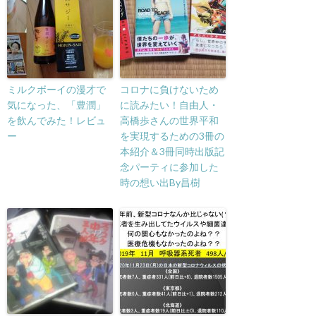
ミルクボーイの漫才で
コロナに負けないため
気になった、「豊潤」
に読みたい！自由人・
を飲んでみた！レビュ
高橋歩さんの世界平和
ー
を実現するための3冊の
本紹介＆3冊同時出版記
念パーティに参加した
時の想い出By昌樹