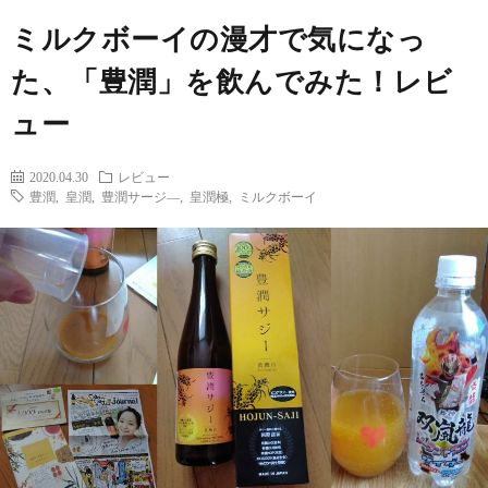
ー
筆
ミルクボーイの漫才で気になっ
ム
者
コ
た、「豊潤」を飲んでみた！レビ
ュー
プ
ン
2020.04.30
レビュー
ロ
テ
豊潤
,
皇潤
,
豊潤サージ―
,
皇潤極
,
ミルクボーイ
フ
ン
出
ィ
ツ
演
問
ー
レ
い
ル
ポ
合
ー
わ
フ