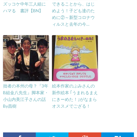
ズッコケ中年三人組に
できることから、はじ
ハマる 書評【BN】
めよう！子ども達のた
めに②～新型コロナウ
ィルスと去年の今…
拙者の本州の母？『3年
絵本作家のぶみさんの
B組金八先生』脚本家・
新作絵本 ｢うまれるまえ
小山内美江子さんの話
にきーめた！｣がなまら
By昌樹
オススメでござる！