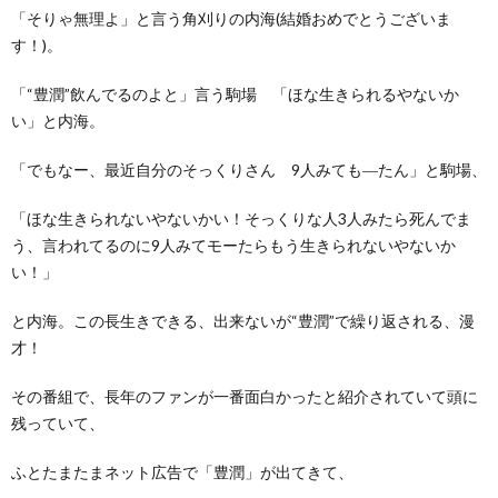
「そりゃ無理よ」と言う角刈りの内海(結婚おめでとうございま
す！)。
「“豊潤”飲んでるのよと」言う駒場 「ほな生きられるやないか
い」と内海。
「でもなー、最近自分のそっくりさん 9人みても―たん」と駒場、
「ほな生きられないやないかい！そっくりな人3人みたら死んでま
う、言われてるのに9人みてモーたらもう生きられないやないか
い！」
と内海。この長生きできる、出来ないが“豊潤”で繰り返される、漫
才！
その番組で、長年のファンが一番面白かったと紹介されていて頭に
残っていて、
ふとたまたまネット広告で「豊潤」が出てきて、