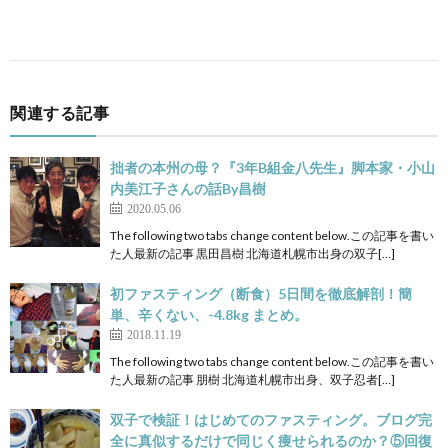
関連する記事
拙者の本州の母？『3年B組金八先生』脚本家・小山
内美江子さんの話By昌樹
2020.05.06
The following two tabs change content below.この記事を書い
た人最新の記事 黒田昌樹 北海道札幌市出身の双子[…]
初ファスティング（断食）5日間を徹底解剖！簡
単、辛くない、-4.8kg まとめ。
2018.11.19
The following two tabs change content below.この記事を書い
た人最新の記事 朋樹 北海道札幌市出身、双子忍者[…]
双子で検証！はじめてのファスティング。ブログ完
全に真似するだけで同じく痩せられるのか？⑤回復