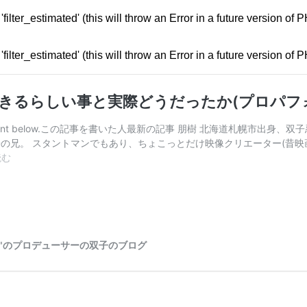
ilter_estimated' (this will throw an Error in a future version of 
ilter_estimated' (this will throw an Error in a future version of 
起きるらしい事と実際どうだったか(プロパフ
change content below.この記事を書いた人最新の記事 朋樹 北海道札
子の兄。 スタントマンでもあり、ちょこっとだけ映像クリエーター(昔
フ
読む
ァ
ス
テ
ィ
ン
グ
ン"のプロデューサーの双子のブログ
(プ
チ
断
食)