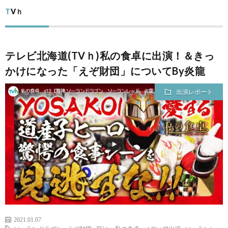
ー
筆
TVｈ
ム
者
コ
テレビ北海道(TVｈ)私の食卓に出演！＆きっ
プ
ン
かけになった「えぞ財団」についてBy炎龍
ロ
テ
出演レポート
フ
ン
出
ィ
ツ
演
問
ー
レ
い
ル
ポ
合
2021.01.07
ー
わ
フ