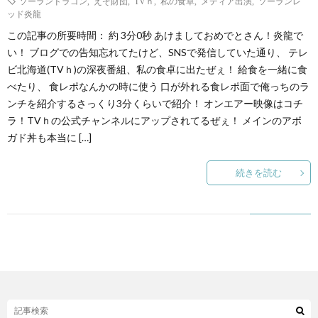
ソーランドラゴン
,
えぞ財団
,
TVｈ
,
私の食卓
,
メディア出演
,
ソーランレ
ッド炎龍
ト
この記事の所要時間： 約 3分0秒 あけましておめでとさん！炎龍で
せ
ァ
北
い！ ブログでの告知忘れてたけど、SNSで発信していた通り、 テレ
ビ北海道(TVｈ)の深夜番組、私の食卓に出たぜぇ！ 給食を一緒に食
ス
海
べたり、 食レポなんかの時に使う 口が外れる食レポ面で俺っちのラ
ンチを紹介するさっくり3分くらいで紹介！ オンエアー映像はコチ
テ
道
ラ！TVｈの公式チャンネルにアップされてるぜぇ！ メインのアボ
ガド丼も本当に […]
ィ
グ
旅
続きを読む
ン
ル
の
グ
メ
情
報