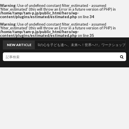
Warning
: Use of undefined constant filter_estimated - assumed
'filter_estimated' (this will throw an Error in a future version of PHP) in
/home/tamp/tam-p.jp/public_html/hero/wp-
content/plugins/estimated/estimated.php
on line
34
Warning
: Use of undefined constant filter_estimated - assumed
'filter_estimated' (this will throw an Error in a future version of PHP) in
/home/tamp/tam-p.jp/public_html/hero/wp-
content/plugins/estimated/estimated.php
on line
35
NEW ARTICLE
3/26,28,29「和の心を子ども達へ、未来へ！世界へ!!」ワークショップ＆舞台