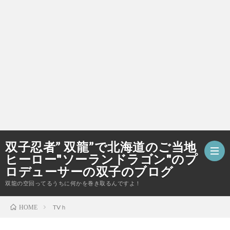
双子忍者” 双龍”で北海道のご当地
ヒーロー"ソーランドラゴン"のプ
ロデューサーの双子のブログ
双龍の空回ってるうちに何かを巻き取るんですよ！
ホ
TVｈ
HOME