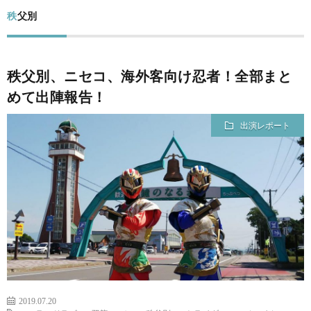
ー
筆
秩父別
ム
者
コ
秩父別、ニセコ、海外客向け忍者！全部まと
プ
ン
めて出陣報告！
ロ
テ
出演レポート
フ
ン
出
ィ
ツ
演
問
ー
レ
い
ル
ポ
合
2019.07.20
ー
わ
フ