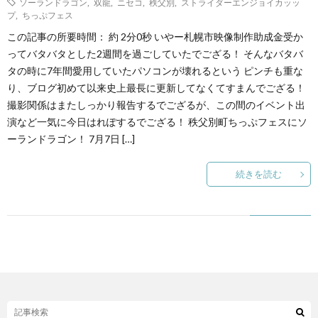
ソーランドラゴン
,
双龍
,
ニセコ
,
秩父別
,
ストライダーエンジョイカッッ
プ
,
ちっぷフェス
ト
せ
ァ
この記事の所要時間： 約 2分0秒 いやー札幌市映像制作助成金受か
北
ってバタバタとした2週間を過ごしていたでござる！ そんなバタバ
タの時に7年間愛用していたパソコンが壊れるという ピンチも重な
ス
海
り、ブログ初めて以来史上最長に更新してなくてすまんでござる！
撮影関係はまたしっかり報告するでござるが、この間のイベント出
テ
道
演など一気に今日はれぽするでござる！ 秩父別町ちっぷフェスにソ
ーランドラゴン！ 7月7日 […]
ィ
グ
旅
続きを読む
ン
ル
の
グ
メ
情
報