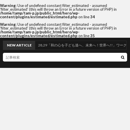
Warning
: Use of undefined constant filter_estimated - assumed
'filter_estimated' (this will throw an Error in a future version of PHP) in
/home/tamp/tam-p.jp/public_html/hero/wp-
content/plugins/estimated/estimated.php
on line
34
Warning
: Use of undefined constant filter_estimated - assumed
'filter_estimated' (this will throw an Error in a future version of PHP) in
/home/tamp/tam-p.jp/public_html/hero/wp-
content/plugins/estimated/estimated.php
on line
35
NEW ARTICLE
3/26,28,29「和の心を子ども達へ、未来へ！世界へ!!」ワークショッ