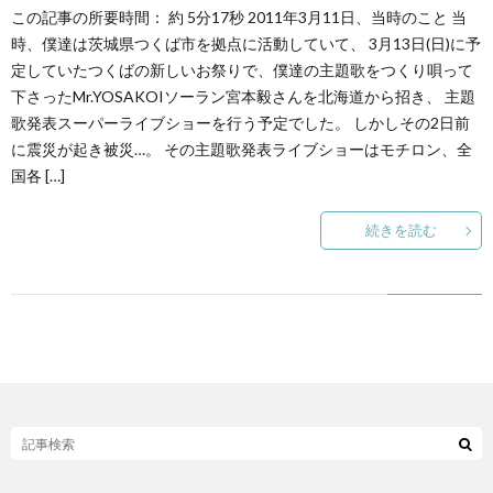
この記事の所要時間： 約 5分17秒 2011年3月11日、当時のこと 当
時、僕達は茨城県つくば市を拠点に活動していて、 3月13日(日)に予
ト
せ
ァ
北
定していたつくばの新しいお祭りで、僕達の主題歌をつくり唄って
下さったMr.YOSAKOIソーラン宮本毅さんを北海道から招き、 主題
ス
海
歌発表スーパーライブショーを行う予定でした。 しかしその2日前
に震災が起き被災…。 その主題歌発表ライブショーはモチロン、全
テ
国各 […]
道
続きを読む
ィ
グ
旅
ン
ル
の
グ
メ
情
報