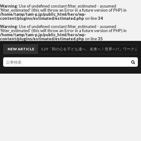
Warning
: Use of undefined constant filter_estimated - assumed
'filter_estimated' (this will throw an Error in a future version of PHP) in
/home/tamp/tam-p.jp/public_html/hero/wp-
content/plugins/estimated/estimated.php
on line
34
Warning
: Use of undefined constant filter_estimated - assumed
'filter_estimated' (this will throw an Error in a future version of PHP) in
/home/tamp/tam-p.jp/public_html/hero/wp-
content/plugins/estimated/estimated.php
on line
35
NEW ARTICLE
3/26,28,29「和の心を子ども達へ、未来へ！世界へ!!」ワークショップ