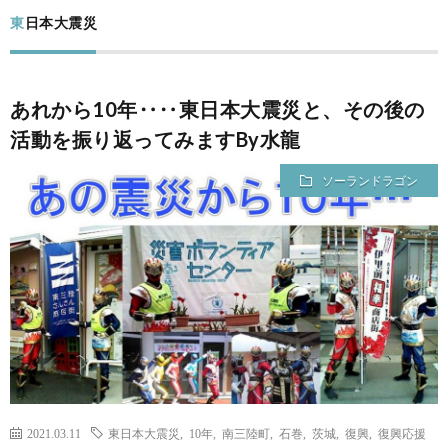
ー
筆
東日本大震災
ム
者
コ
あれから10年‥‥東日本大震災と、その後の
プ
ン
活動を振り返ってみますBy水龍
ロ
テ
ソーランドラゴン
フ
ン
出
ィ
ツ
演
問
ー
レ
い
ル
ポ
合
2021.03.11
東日本大震災
,
10年
,
南三陸町
,
石巻
,
茨城
,
復興
,
復興応援
ー
わ
フ