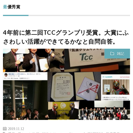
ー
筆
最優秀賞
ム
者
コ
4年前に第二回TCCグランプリ受賞。大賞にふ
プ
ン
さわしい活躍ができてるかなと自問自答。
ロ
テ
雑記
フ
ン
出
ィ
ツ
演
問
ー
レ
い
ル
ポ
合
2019.11.12
ー
わ
フ