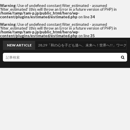
Warning
: Use of undefined constant filter_estimated - assumed
'filter_estimated' (this will throw an Error in a future version of PHP) in
/home/tamp/tam-p.jp/public_html/hero/wp-
content/plugins/estimated/estimated.php
on line
34
Warning
: Use of undefined constant filter_estimated - assumed
'filter_estimated' (this will throw an Error in a future version of PHP) in
/home/tamp/tam-p.jp/public_html/hero/wp-
content/plugins/estimated/estimated.php
on line
35
NEW ARTICLE
3/26,28,29「和の心を子ども達へ、未来へ！世界へ!!」ワークショッ