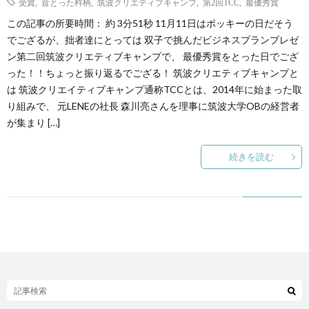
受賞
,
昔とった杵柄
,
筑波クリエティブキャンプ
,
第2回TCC
,
最優秀賞
この記事の所要時間： 約 3分51秒 11月11日はポッキーの日だそう
ト
せ
ァ
北
でござるが、拙者達にとっては 双子で挑んだビジネスプランプレゼ
ン第二回筑波クリエティブキャンプで、 最優秀賞をとった日でござ
ス
った！！ちょっと振り返るでござる！ 筑波クリエティブキャンプと
海
は 筑波クリエイティブキャンプ通称TCCとは、2014年に始まった取
り組みで、 元LENEの社長 森川亮さんを理事に筑波大学OBの経営者
テ
道
が集まり […]
ィ
グ
旅
続きを読む
ン
ル
の
グ
メ
情
報