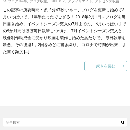
ブログ1年半
,
ブログ収益
,
35000ＰＶ
,
アフィリエイト
,
アドセンス収益
この記事の所要時間： 約 5分47秒 いやー、ブログを更新し始めて3
ト
せ
ァ
北
月いっぱいで、1年半たったでござる！ 2018年9月1日～ブログを毎
日書き始め、イベントシーズン突入の7月までの、 6月いっぱいまで
ス
の9か月間はほぼ毎日執筆しつづけ、 7月イベントシーズン突入と、
海
映像制作助成金に受かり映画を製作し始めたあたりで、 毎日執筆を
断念。その後週1，2回をめどに書き綴り、 コロナで時間が出来、ま
テ
道
た書く頻度 […]
ィ
グ
旅
続きを読む
ン
ル
の
グ
メ
情
報