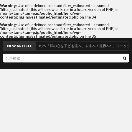
Warning
: Use of undefined constant filter_estimated - assumed
'filter_estimated' (this will throw an Error in a future version of PHP) in
/home/tamp/tam-p.jp/public_html/hero/wp-
content/plugins/estimated/estimated.php
on line
34
Warning
: Use of undefined constant filter_estimated - assumed
'filter_estimated' (this will throw an Error in a future version of PHP) in
/home/tamp/tam-p.jp/public_html/hero/wp-
content/plugins/estimated/estimated.php
on line
35
NEW ARTICLE
3/26,28,29「和の心を子ども達へ、未来へ！世界へ!!」ワークショッ