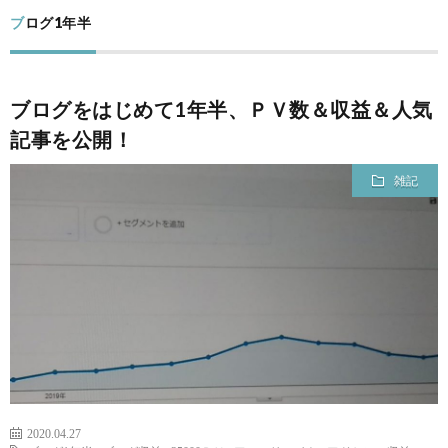
ー
筆
ブログ1年半
ム
者
コ
ブログをはじめて1年半、ＰＶ数＆収益＆人気
プ
ン
記事を公開！
ロ
テ
雑記
フ
ン
出
ィ
ツ
演
問
ー
レ
い
ル
ポ
合
2020.04.27
ー
わ
フ