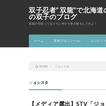
双子忍者” 双龍”で北海
の双子のブログ
双龍の空回ってるうちに何かを巻き取るんですよ！
ホーム
筆者プロフィール
コンテン
忍者ショ
ソーラン
ジョシスタ
HOME
ジョシスタ
【メディア露出】STV「ジ