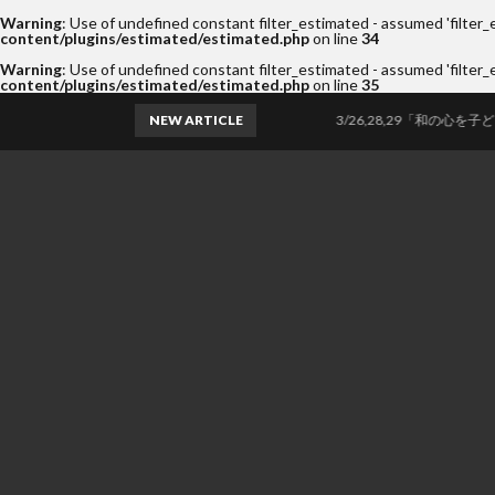
Warning
: Use of undefined constant filter_estimated - assumed 'filter_e
content/plugins/estimated/estimated.php
on line
34
Warning
: Use of undefined constant filter_estimated - assumed 'filter_e
content/plugins/estimated/estimated.php
on line
35
NEW ARTICLE
3/26,28,29「和の心を子ども達へ