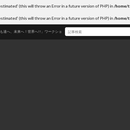
stimated' (this will throw an Error in a future version of PHP) in
/home/t
stimated' (this will throw an Error in a future version of PHP) in
/home/t
、未来へ！世界へ!!」ワークショップ＆舞台2024年度in札幌開催！