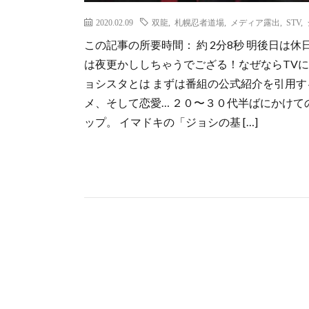
2020.02.09
双龍
,
札幌忍者道場
,
メディア露出
,
STV
,
この記事の所要時間： 約 2分8秒 明後日は
は夜更かししちゃうでござる！なぜならTVに
ョシスタとは まずは番組の公式紹介を引用す
メ、そして恋愛… ２０〜３０代半ばにかけ
ップ。 イマドキの「ジョシの基 […]