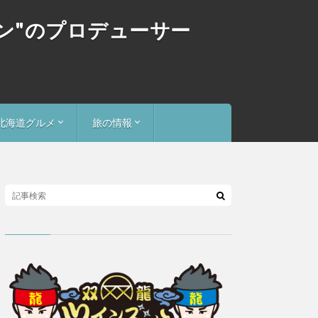
ゴン"のプロデューサー
北海道グルメ
旅の情報
スープカレー食べ歩記
北海道お土産探検隊
旅行
全国お土産探検