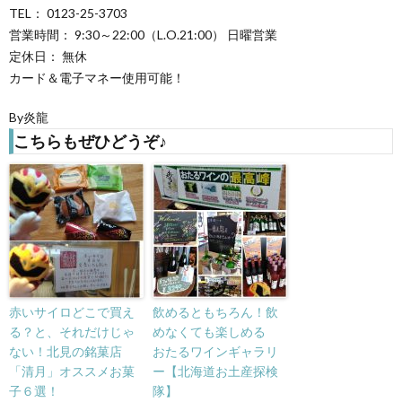
TEL： 0123-25-3703
営業時間： 9:30～22:00（L.O.21:00） 日曜営業
定休日： 無休
カード＆電子マネー使用可能！
By炎龍
こちらもぜひどうぞ♪
赤いサイロどこで買え
飲めるともちろん！飲
る？と、それだけじゃ
めなくても楽しめる
ない！北見の銘菓店
おたるワインギャラリ
「清月」オススメお菓
ー【北海道お土産探検
子６選！
隊】