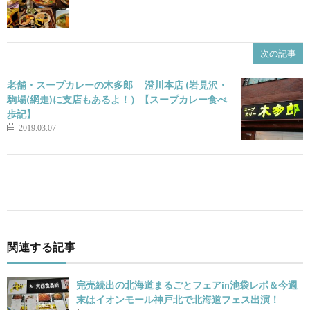
次の記事
老舗・スープカレーの木多郎 澄川本店 (岩見沢・
駒場(網走)に支店もあるよ！）【スープカレー食べ
歩記】
2019.03.07
関連する記事
完売続出の北海道まるごとフェアin池袋レポ＆今週
末はイオンモール神戸北で北海道フェス出演！