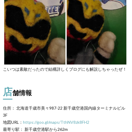
こいつは素敵だったので結構詳しくブログにも解説しちゃったぜ！
店
舗情報
住所： 北海道千歳市美々987-22 新千歳空港国内線ターミナルビル
3F
地図URL：
https://goo.gl/maps/TthNV8zk8FH2
最寄り駅： 新千歳空港駅から262m