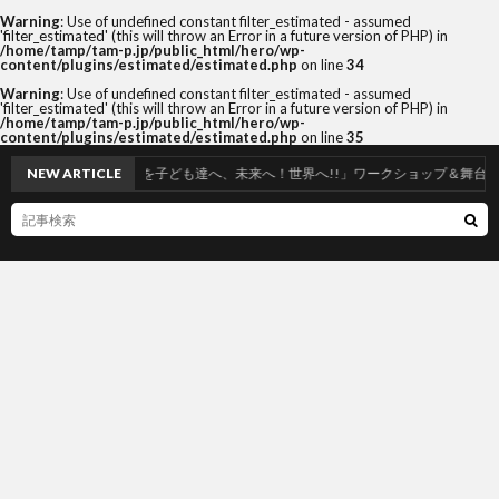
Warning
: Use of undefined constant filter_estimated - assumed
'filter_estimated' (this will throw an Error in a future version of PHP) in
/home/tamp/tam-p.jp/public_html/hero/wp-
content/plugins/estimated/estimated.php
on line
34
Warning
: Use of undefined constant filter_estimated - assumed
'filter_estimated' (this will throw an Error in a future version of PHP) in
/home/tamp/tam-p.jp/public_html/hero/wp-
content/plugins/estimated/estimated.php
on line
35
「和の心を子ども達へ、未来へ！世界へ!!」ワークショップ＆舞台2024年度in札幌開催！
NEW ARTICLE