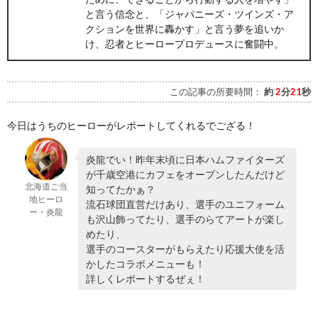
と言う信念と、「ジャパニーズ・ツインズ・ア
クションを世界に轟かす」と言う夢を追いか
け、忍者とヒーロープロデュースに奮闘中。
この記事の所要時間：
約
2
分
21
秒
今日はうちのヒーローがレポートしてくれるでござる！
炎龍でい！昨年末頃に日本ハムファイターズ
が千歳空港にカフェをオープンしたんだけど
北海道ご当
知ってたかぁ？
地ヒーロ
流石球団直営だけあり、選手のユニフォーム
ー・炎龍
も沢山飾ってたり、選手のらてアートが楽し
めたり、
選手のコースターがもらえたり応援大使を活
かしたコラボメニューも！
詳しくレポートするぜぇ！