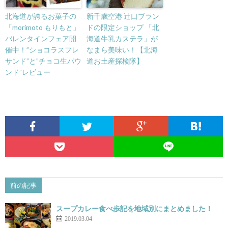
北海道が誇るお菓子の
新千歳空港 辻口ブラン
「morimoto もりもと」
ドの限定ショップ 「北
バレンタインフェア開
海道牛乳カステラ」が
催中！”ショコラスフレ
なまら美味い！【北海
サンド”と”チョコ生パウ
道お土産探検隊】
ンド”レビュー
前の記事
スープカレー食べ歩記を地域別にまとめました！
2019.03.04