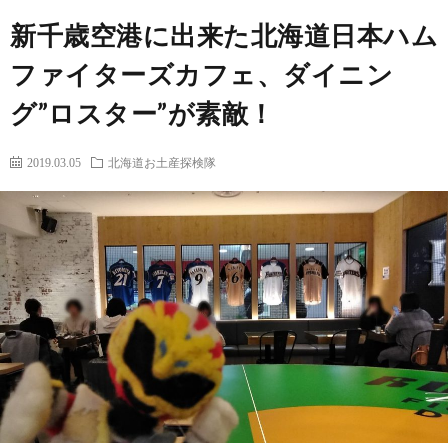
ー
筆
新千歳空港に出来た北海道日本ハム
ム
者
コ
ファイターズカフェ、ダイニン
グ”ロスター”が素敵！
プ
ン
2019.03.05
北海道お土産探検隊
ロ
テ
フ
ン
出
ィ
ツ
演
問
ー
レ
い
ル
ポ
合
ー
わ
フ