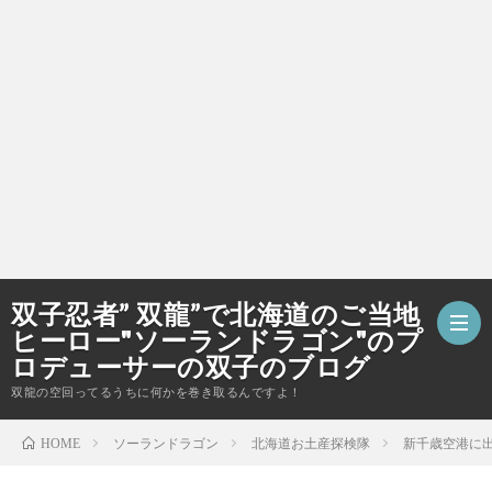
双子忍者” 双龍”で北海道のご当地
ヒーロー"ソーランドラゴン"のプ
ロデューサーの双子のブログ
双龍の空回ってるうちに何かを巻き取るんですよ！
ホ
ソーランドラゴン
北海道お土産探検隊
新千歳空港に
HOME