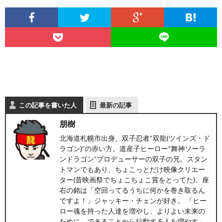
ト
せ
ァ
北
ス
海
テ
道
この記事を書いた人
最新の記事
ィ
グ
旅
朋樹
ン
ル
の
北海道札幌市出身、双子忍者“双龍(ツインズ・ド
ラゴン)”の赤い方。道産子ヒーロー“舞神ソーラ
ンドラゴン”プロデューサーの双子の兄。スタン
グ
メ
情
トマンでもあり、ちょこっとだけ映像クリエー
ター(昔映画祭でちょこちょこ賞をとってた)。座
報
右の銘は「空回ってるうちに何かを巻き取るん
ですよ！」ジャッキー・チェンが好き。 「ヒー
ロー魂を持った人達を増やし、よりよい未来の
ために、できることから行動する人を増やす」