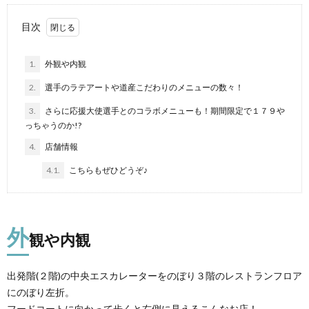
目次
1.
外観や内観
2.
選手のラテアートや道産こだわりのメニューの数々！
3.
さらに応援大使選手とのコラボメニューも！期間限定で１７９や
っちゃうのか!?
4.
店舗情報
4.1.
こちらもぜひどうぞ♪
外
観や内観
出発階(２階)の中央エスカレーターをのぼり３階のレストランフロア
にのぼり左折。
フードコートに向かって歩くと右側に見えるこんなお店！