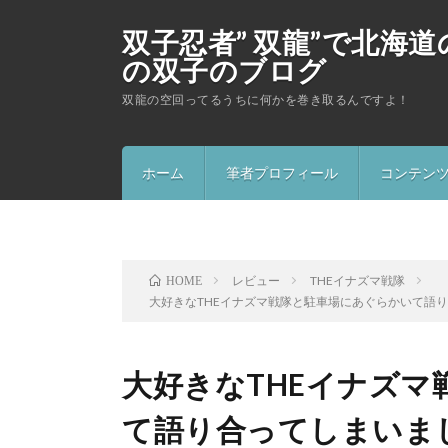
双子忍者” 双龍”で北海
の双子のブログ
双龍の空回ってるうちに何かを巻き取るんですよ！
ホーム
筆者プロフィール
コンテン
忍者ショ
ソーラン
レビュー
THEイナズマ戦隊
HOME
大好きなTHEイナズマ戦隊と駐車場にあぐらかいて語り合
大好きなTHEイナズ
て語り合ってしまいました