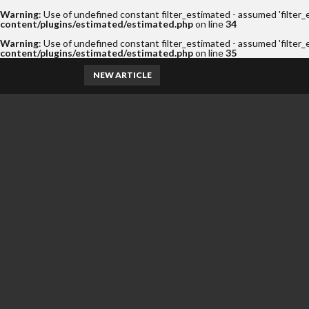
Warning
: Use of undefined constant filter_estimated - assumed 'filter_e
content/plugins/estimated/estimated.php
on line
34
Warning
: Use of undefined constant filter_estimated - assumed 'filter_e
content/plugins/estimated/estimated.php
on line
35
NEW ARTICLE