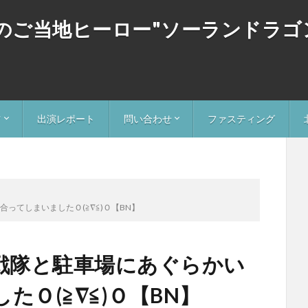
道のご当地ヒーロー"ソーランドラ
ツ
出演レポート
問い合わせ
ファスティング
ー
ドラゴン
忍者への問い合わせ
ソーランドラゴンへの問い合わせ
ってしまいましたＯ(≧∇≦)Ｏ【BN】
マ戦隊と駐車場にあぐらかい
Ｏ(≧∇≦)Ｏ【BN】