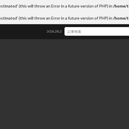
stimated' (this will throw an Error in a future version of PHP) in
/home/t
stimated' (this will throw an Error in a future version of PHP) in
/home/t
3/26,28,29「和の心を子ども達へ、未来へ！世界へ!!」ワークショッ