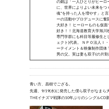
の銘は「一人ひとりがヒーロ
に、世界によりよい未来をつく
魂"を持った人を増やす」と
ーの活動やプロデュースに奮
大好き！ ヒーローものも仮
好き！！北海道教育大学旭川
専門学群にも科目等履修生と
ェクト)代表。 ＮＰＯ法人Ｉ
ーテイメント＆映像制作団体 TA
男の父。実は妻も双子(の片割
青い方、昌樹でござる。
先週、9/19(水)に発売した僕ら双子がなま
THEイナズマ戦隊の10年ぶりのシングルCD新