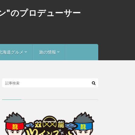
ゴン"のプロデューサー
北海道グルメ
旅の情報
スープカレー食べ歩記
北海道お土産探検隊
旅行
全国お土産探検