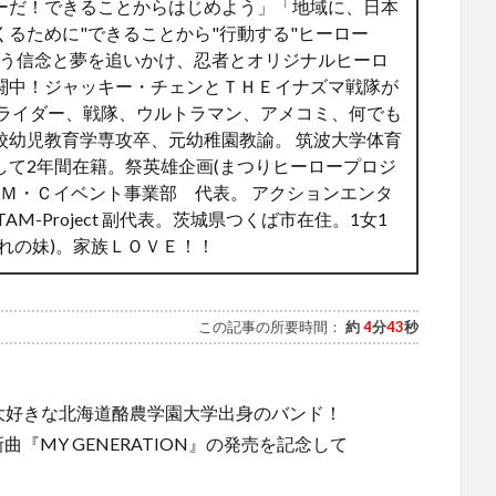
ーだ！できることからはじめよう」「地域に、日本
るために"できることから"行動する"ヒーロー
言う信念と夢を追いかけ、忍者とオリジナルヒーロ
闘中！ジャッキー・チェンとＴＨＥイナズマ戦隊が
面ライダー、戦隊、ウルトラマン、アメコミ、何でも
校幼児教育学専攻卒、元幼稚園教諭。 筑波大学体育
して2年間在籍。祭英雄企画(まつりヒーロープロジ
・Ｍ・Ｃイベント事業部 代表。 アクションエンタ
M-Project 副代表。茨城県つくば市在住。1女1
れの妹)。家族ＬＯＶＥ！！
この記事の所要時間：
約
4
分
43
秒
ら大好きな北海道酪農学園大学出身のバンド！
曲『MY GENERATION』の発売を記念して