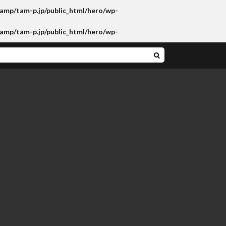
amp/tam-p.jp/public_html/hero/wp-
amp/tam-p.jp/public_html/hero/wp-
プ＆舞台2024年度in札幌開催！