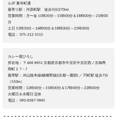
ル2F 裏寺町通
最寄り駅：河原町駅 徒歩3分(270m)
営業時間：月〜金 11時30分～15時00分＆18時00分～21時00
分
土日 11時30分～16時00分＆18時00分～21時00分
電話： 075-212-5515
カレー屋ひろし
所在地： 〒604-8451 京都府京都市中京区中京区西ノ京御輿
岡町２７−７
最寄駅：JR山陰本線(嵯峨野線)(京都～園部) ／ 円町駅 徒歩7分
（550m）
営業時間：12時00分～15時00分＆17時00分～22時00分
火曜日＆水曜日 定休
電話： 090-8387-9845
＃＃＃＃＃＃＃＃＃＃＃＃＃＃＃＃＃＃＃＃＃＃＃＃＃＃＃＃＃＃