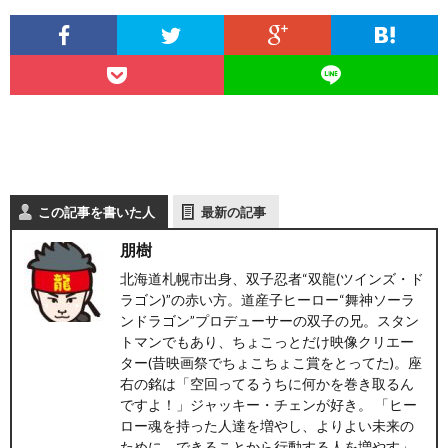
ト
せ
ァ
北
ス
海
テ
道
この記事を書いた人
最新の記事
ィ
グ
旅
朋樹
ン
ル
の
北海道札幌市出身、双子忍者“双龍(ツインズ・ド
ラゴン)”の赤い方。道産子ヒーロー“舞神ソーラ
ンドラゴン”プロデューサーの双子の兄。スタン
グ
メ
情
トマンでもあり、ちょこっとだけ映像クリエー
ター(昔映画祭でちょこちょこ賞をとってた)。座
報
右の銘は「空回ってるうちに何かを巻き取るん
ですよ！」ジャッキー・チェンが好き。 「ヒー
ロー魂を持った人達を増やし、よりよい未来の
ために、できることから行動する人を増やす」