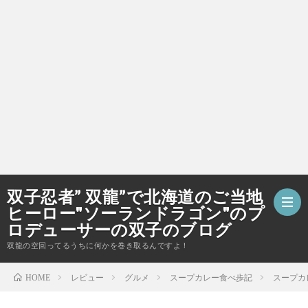
双子忍者” 双龍”で北海道のご当地
ヒーロー"ソーランドラゴン"のプ
ロデューサーの双子のブログ
双龍の空回ってるうちに何かを巻き取るんですよ！
ホ
レビュー
グルメ
スープカレー食べ歩記
スープカ
HOME