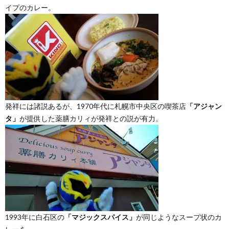
イプのカレー。
発祥には諸説あるが、1970年代に札幌市中央区の喫茶店
「アジャン
タ」
が提供した薬膳カリィが発祥との説が有力。
1993年に白石区の
「マジックスパイス」
が同じようなスープ状のカ