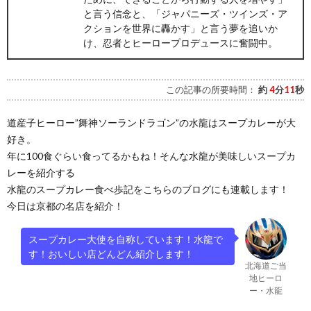
と言う信念と、「ジャパニーズ・ツインズ・ア
クションを世界に轟かす」と言う夢を追いか
け、忍者とヒーロープロデュースに奮闘中。
この記事の所要時間：
約
4
分
11
秒
道産子ヒーロー”舞神ソーランドラゴン”の水龍はスープカレーが大
好き。
年に100食ぐらい食ってるかもね！そんな水龍が美味しいスープカ
レーを紹介する
水龍のスープカレー食べ歩記をこちらのブログにも連載します！
今日は京都の名店を紹介！
スープカレー大使を自称しています！水龍で
す！おいしい店どんどん紹介します！
北海道ご当
地ヒーロ
ー・水龍