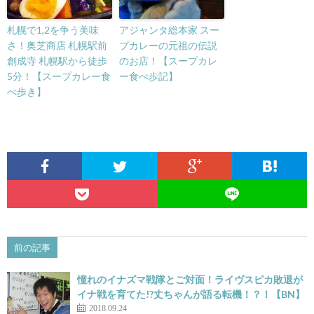
札幌で1,2を争う美味
アジャンタ総本家 スー
さ！奥芝商店 札幌駅前
プカレーの元祖の伝説
創成寺 札幌駅から徒歩
のお店！【スープカレ
5分！【スープカレー食
ー食べ歩記】
べ歩き】
前の記事
憧れのイナズマ戦隊とご対面！ライヴスピカ敗退が
イナ戦を育てた!?丈ちゃんが語る転機！？！【BN】
2018.09.24