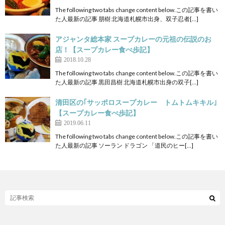
The following two tabs change content below.この記事を書い
た人最新の記事 朋樹 北海道札幌市出身、双子忍者[…]
アジャンタ総本家 スープカレーの元祖の伝説のお
店！【スープカレー食べ歩記】
2018.10.28
The following two tabs change content below.この記事を書い
た人最新の記事 黒田昌樹 北海道札幌市出身の双子[…]
清田区の｢サッポロスープカレー トムトムキキル｣
【スープカレー食べ歩記】
2019.06.11
The following two tabs change content below.この記事を書い
た人最新の記事 ソーラン ドラゴン 「道民のヒー[…]