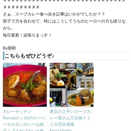
＃＃＃＃＃＃＃＃＃
さぁ、スープカレー食べ歩き記事はいかがでしたか？？
双子で力を合わせて、時にはこうしてうちのヒーローの力も借りな
がら、
毎日更新！頑張りまっす！
By朋樹
こちらもぜひどうぞ♪
カレーキッチン
東京の上手いスープカ
Rocca(ロッカ)のスーパ
レー屋さん①京橋ドミ
ーホルモンカレーは絶
ニカ②水道橋
品！【スープカレー食
Spice×Smile