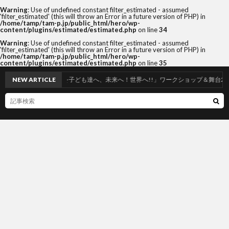
Warning
: Use of undefined constant filter_estimated - assumed
'filter_estimated' (this will throw an Error in a future version of PHP) in
/home/tamp/tam-p.jp/public_html/hero/wp-
content/plugins/estimated/estimated.php
on line
34
Warning
: Use of undefined constant filter_estimated - assumed
'filter_estimated' (this will throw an Error in a future version of PHP) in
/home/tamp/tam-p.jp/public_html/hero/wp-
content/plugins/estimated/estimated.php
on line
35
,29「和の心を子ども達へ、未来へ！世界へ!!」ワークショップ＆舞台2024年度in札幌
NEW ARTICLE