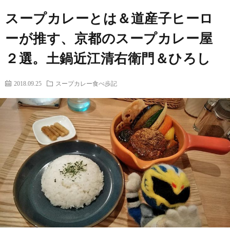
ー
筆
スープカレーとは＆道産子ヒーロ
ム
者
コ
ーが推す、京都のスープカレー屋
２選。土鍋近江清右衛門＆ひろし
プ
ン
2018.09.25
スープカレー食べ歩記
ロ
テ
フ
ン
出
ィ
ツ
演
問
ー
レ
い
ル
ポ
合
ー
わ
フ