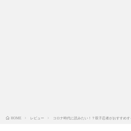
ム
者
コ
プ
ン
ロ
テ
フ
ン
出
ィ
ツ
演
問
ー
レ
い
ル
ポ
合
レビュー
コロナ時代に読みたい！？双子忍者がおすすめする
HOME
ー
わ
フ