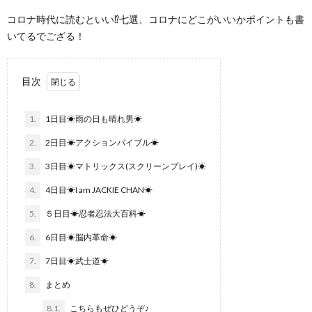
コロナ時代に読むといい⁉七選、コロナにどこがいいかポイントも書
いてるでござる！
目次
1.
1日目☀雨の日も晴れ男☀
2.
2日目☀アクションバイブル☀
3.
3日目☀マトリックス(スクリーンプレイ)☀
4.
4日目☀I am JACKIE CHAN☀
5.
５日目☀忍者忍法大百科☀
6.
6日目☀脳内革命☀
7.
7日目☀武士道☀
8.
まとめ
8.1.
こちらもぜひどうぞ♪