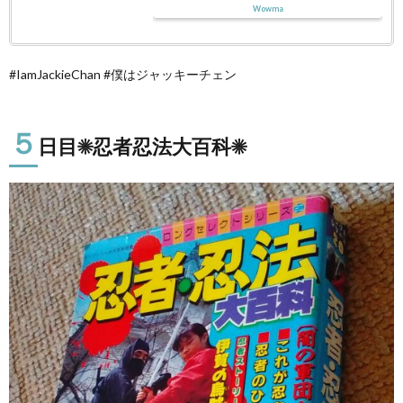
Wowma
#IamJackieChan #僕はジャッキーチェン
５
日目☀忍者忍法大百科☀