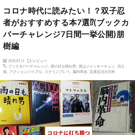
コロナ時代に読みたい！？双子忍
ト
せ
ァ
北
者がおすすめする本7選⁉(ブックカ
ス
海
バーチャレンジ7日間一挙公開)朋
テ
道
樹編
ィ
グ
旅
2020.05.11
レビュー
ブックカバーチャレンジ
,
雨の日も晴れ男
,
僕はジャッキーチェン
,
武士
道
,
アクションバイブル
,
スクリンプレイ
,
脳内革命
,
忍者忍法大百科
ン
ル
の
グ
メ
情
報