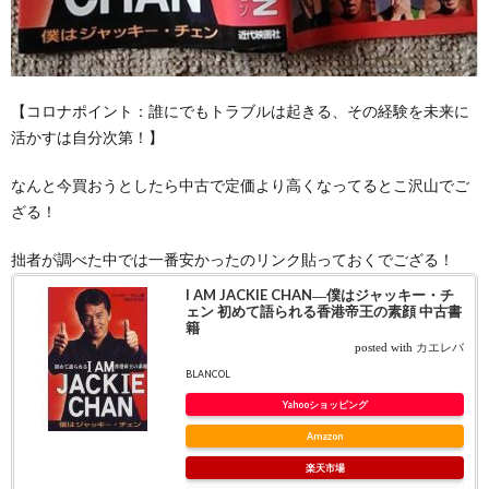
【コロナポイント：誰にでもトラブルは起きる、その経験を未来に
活かすは自分次第！】
なんと今買おうとしたら中古で定価より高くなってるとこ沢山でご
ざる！
拙者が調べた中では一番安かったのリンク貼っておくでござる！
I AM JACKIE CHAN―僕はジャッキー・チ
ェン 初めて語られる香港帝王の素顔 中古書
籍
posted with
カエレバ
BLANCOL
Yahooショッピング
Amazon
楽天市場