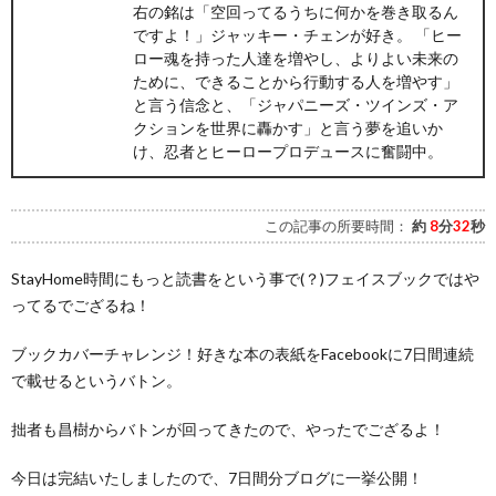
右の銘は「空回ってるうちに何かを巻き取るん
ですよ！」ジャッキー・チェンが好き。 「ヒー
ロー魂を持った人達を増やし、よりよい未来の
ために、できることから行動する人を増やす」
と言う信念と、「ジャパニーズ・ツインズ・ア
クションを世界に轟かす」と言う夢を追いか
け、忍者とヒーロープロデュースに奮闘中。
この記事の所要時間：
約
8
分
32
秒
StayHome時間にもっと読書をという事で(？)フェイスブックではや
ってるでござるね！
ブックカバーチャレンジ！好きな本の表紙をFacebookに7日間連続
で載せるというバトン。
拙者も昌樹からバトンが回ってきたので、やったでござるよ！
今日は完結いたしましたので、7日間分ブログに一挙公開！