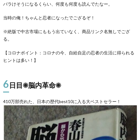
バラけそうになるくらい、何度も何度も読んでたなー。
当時の俺！ちゃんと忍者になったでござるぞ！
※絶版で中古市場にももう出ていなく、商品リンク名無しでござ
る。
【コロナポイント：コロナの今、自給自足の忍者の生活に得られる
ヒントは多い！】
6
日目☀脳内革命☀
410万部売れた、日本の歴代best10に入る大ベストセラー！