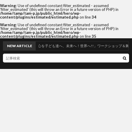
Warning
: Use of undefined constant filter_estimated - assumed
'filter_estimated' (this will throw an Error in a future version of PHP) in
/home/tamp/tam-p.jp/public_html/hero/wp-
content/plugins/estimated/estimated.php
on line
34
Warning
: Use of undefined constant filter_estimated - assumed
'filter_estimated' (this will throw an Error in a future version of PHP) in
/home/tamp/tam-p.jp/public_html/hero/wp-
content/plugins/estimated/estimated.php
on line
35
26,28,29「和の心を子ども達へ、未来へ！世界へ!!」ワークショップ＆舞台2024年度
NEW ARTICLE