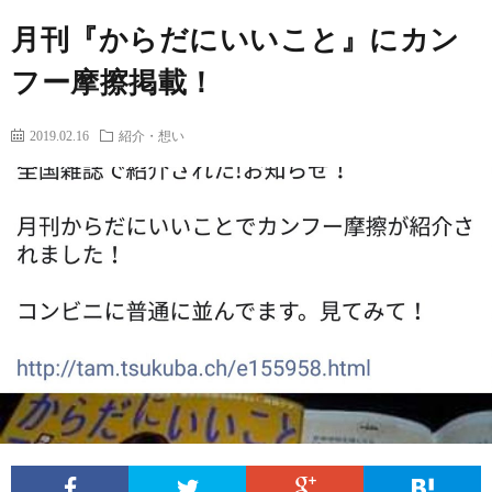
ー
筆
月刊『からだにいいこと』にカン
ム
者
コ
フー摩擦掲載！
プ
ン
2019.02.16
紹介・想い
ロ
テ
フ
ン
出
ィ
ツ
演
問
ー
レ
い
ル
ポ
合
ー
わ
フ