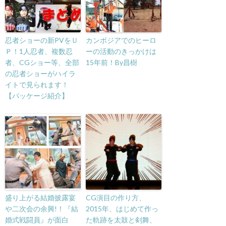
忍者ショーの新PVをＵ
カンボジアでのヒーロ
Ｐ！1人忍者、複数忍
ーの活動のきっかけは
者、CGショー等、全部
15年前！By昌樹
の忍者ショーがハイラ
イトで見られます！
【パッケージ紹介】
盛り上がる結婚披露宴
CG演目の作り方、
や二次会の余興!！『結
2015年、はじめて作っ
婚式戦闘員』が面白
た軌跡を太鼓と剣舞、