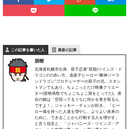
ト
せ
ァ
北
ス
海
テ
道
この記事を書いた人
最新の記事
朋樹
ィ
グ
旅
北海道札幌市出身、双子忍者“双龍(ツインズ・ド
ラゴン)”の赤い方。道産子ヒーロー“舞神ソーラ
ン
ル
の
ンドラゴン”プロデューサーの双子の兄。スタン
トマンでもあり、ちょこっとだけ映像クリエー
グ
メ
ター(昔映画祭でちょこちょこ賞をとってた)。座
情
右の銘は「空回ってるうちに何かを巻き取るん
ですよ！」ジャッキー・チェンが好き。 「ヒー
報
ロー魂を持った人達を増やし、よりよい未来の
ために、できることから行動する人を増やす」
と言う信念と、「ジャパニーズ・ツインズ・ア