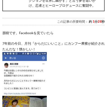
クションを世界に轟かす」と言う夢を追いか
け、忍者とヒーロープロデュースに奮闘中。
この記事の所要時間：
約
1
分
28
秒
朋樹です。Facebookを見ていたら
7年前の今日、月刊『からだにいいこと』にカンフー摩擦が紹介され
たんだな！懐かしい！