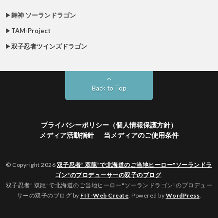
▶
舞神 ソーランドラゴン
▶
TAM-Project
▶
双子忍者ツインズドラゴン
Back to Top
プライバシーポリシー（個人情報保護方針）
メディア活動指針
当メディアのご使用条件
© Copyright 2026
双子忍者” 双龍”で北海道のご当地ヒーロー"ソーランドラ
ゴン"のプロデューサーの双子のブログ
.
双子忍者” 双龍”で北海道のご当地ヒーロー"ソーランドラゴン"のプロデュー
サーの双子のブログ by
FIT-Web Create
. Powered by
WordPress
.