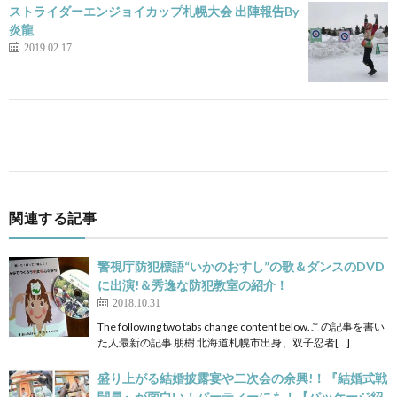
ストライダーエンジョイカップ札幌大会 出陣報告By
炎龍
2019.02.17
関連する記事
警視庁防犯標語“いかのおすし”の歌＆ダンスのDVD
に出演!＆秀逸な防犯教室の紹介！
2018.10.31
The following two tabs change content below.この記事を書い
た人最新の記事 朋樹 北海道札幌市出身、双子忍者[…]
盛り上がる結婚披露宴や二次会の余興!！『結婚式戦
闘員』が面白い！パーティーにも！【パッケージ紹