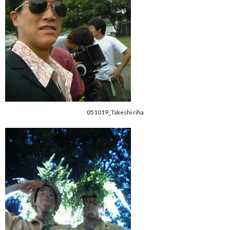
051019_Takeshi riha