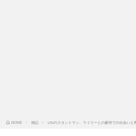
ム
者
コ
プ
ン
ロ
テ
フ
ン
出
ィ
ツ
演
問
ー
レ
い
ル
ポ
合
雑記
USJのスタントマン、ライリーとの豪州での出会いと
HOME
ー
わ
フ