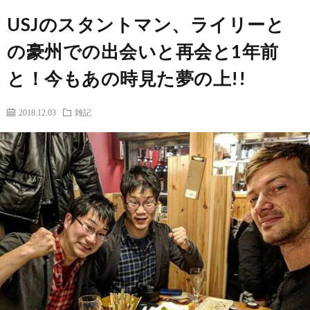
USJのスタントマン、ライリーと
ト
せ
ァ
北
の豪州での出会いと再会と1年前
ス
海
と！今もあの時見た夢の上!!
テ
道
2018.12.03
雑記
ィ
グ
旅
ン
ル
の
グ
メ
情
報