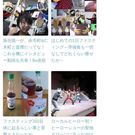
落合陽一が、余市町&仁
はじめての1日ファステ
木町と提携だってな！
ィング～準備食も一切
これを機にインタビュ
なしでどれくらい痩せ
ー動画を共有！By炎龍
たか～
ファスティング3日目
ローカルヒーロー初！
体に起るらしい事と実
ヒーローショーの聖地
際どうだったか
Ｇロッソに立ったのは