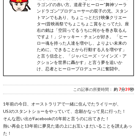
ラゴン)”の赤い方。道産子ヒーロー“舞神ソーラ
ンドラゴン”プロデューサーの双子の兄。スタン
トマンでもあり、ちょこっとだけ映像クリエー
ター(昔映画祭でちょこちょこ賞をとってた)。座
右の銘は「空回ってるうちに何かを巻き取るん
ですよ！」ジャッキー・チェンが好き。 「ヒー
ロー魂を持った人達を増やし、よりよい未来の
ために、できることから行動する人を増やす」
と言う信念と、「ジャパニーズ・ツインズ・ア
クションを世界に轟かす」と言う夢を追いか
け、忍者とヒーロープロデュースに奮闘中。
この記事の所要時間：
約
7
分
39
秒
1年前の今日、オーストラリアで一緒に住んでたライリーが、
USJのスタントショーをやっていて、念願かなって見に行った！
そんな思い出がFacebookの1年前と言うのに出てきた！
熱い再会と13年前に夢見た道の上にお互いまだいることを讃えあっ
た！