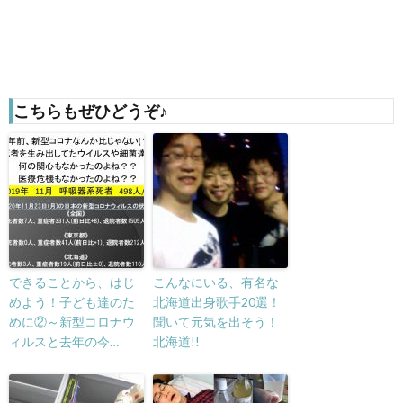
こちらもぜひどうぞ♪
できることから、はじ
こんなにいる、有名な
めよう！子ども達のた
北海道出身歌手20選！
めに②～新型コロナウ
聞いて元気を出そう！
ィルスと去年の今…
北海道!!