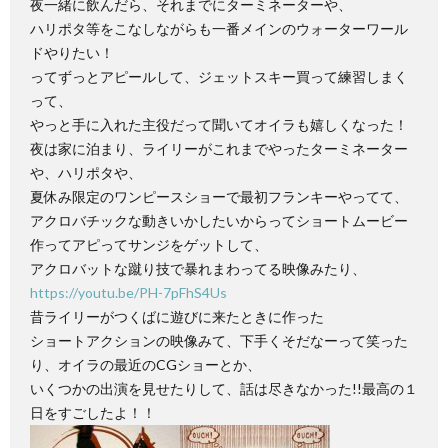
夜一緒に飲んだら、それまでにターミネーターや、
ハリポタ等をこなしながらも一番メインのウォーターワール
ドやりたい！
ってずっとアピールして、ジェットスキー買って練習しまく
って、
やっと手に入れた主役だって聞いてオイラも嬉しくなった！
夜は家に泊まり、ライリーがこれまでやったターミネーター
や、ハリポタや、
夏休み限定のワンピースショーで最初フランキーやってて、
アクロバチックな動きいかしたいからってショートムービー
作ってアピってサンジをゲットして、
アクロバットな蹴り技で暴れまわってる映像みたり、
https://youtu.be/PH-7pFhS4Us
昔ライリーがつくばに遊びに来たときに作った
ショートアクションの映像みて、下手くそだなーって笑った
り、オイラの最近のCGショーとか、
いくつかの出演を見せたりして、話は尽きなかった!!最高の１
日をすごしたよ！！