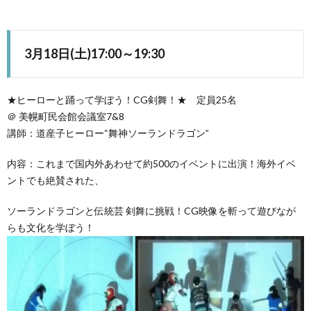
3月18日(土)17:00～19:30
★ヒーローと踊って学ぼう！CG剣舞！★ 定員25名
＠ 美幌町民会館会議室7&8
講師：道産子ヒーロー“舞神ソーランドラゴン”
内容：これまで国内外あわせて約500のイベントに出演！海外イベ
ントでも絶賛された、
ソーランドラゴンと伝統芸 剣舞に挑戦！CG映像を斬って遊びなが
らも文化を学ぼう！