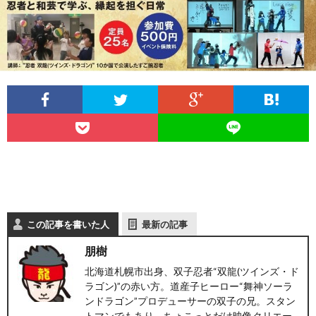
ー
わ
フ
ト
せ
ァ
北
ス
海
テ
道
ィ
グ
旅
この記事を書いた人
最新の記事
ン
ル
の
朋樹
グ
メ
情
北海道札幌市出身、双子忍者“双龍(ツインズ・ド
ラゴン)”の赤い方。道産子ヒーロー“舞神ソーラ
ンドラゴン”プロデューサーの双子の兄。スタン
報
トマンでもあり、ちょこっとだけ映像クリエー