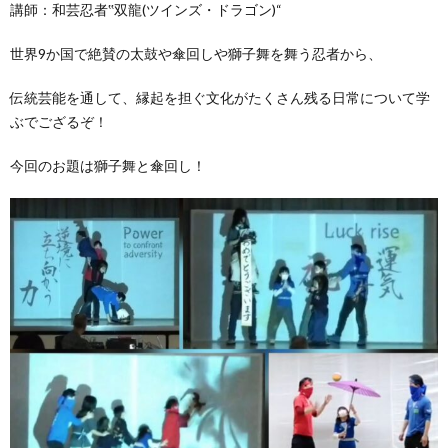
講師：和芸忍者‟双龍(ツインズ・ドラゴン)“
世界9か国で絶賛の太鼓や傘回しや獅子舞を舞う忍者から、
伝統芸能を通して、縁起を担ぐ文化がたくさん残る日常について学
ぶでござるぞ！
今回のお題は獅子舞と傘回し！