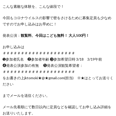
こんな素敵な体験を、こんな値段で！
今回もコロナウイルスの影響で密をさけるために募集定員も少なめ
ですのでお申し込みはお早めに！
発表公演：
観覧料、今回はこども無料！ 大人500円！
お申し込みは
＃＃＃＃＃＃＃＃＃＃＃＃＃＃＃＃＃＃＃＃
➊参加者氏名 ❷参加者年齢 ❸参加希望日時 3/18 3/19午前
❹発表公演参加の有無 ❺発表公演観覧希望者：
＃＃＃＃＃＃＃＃＃＃＃＃＃＃＃＃＃＃＃＃
をお書きの上jktomoki★@★gmail.com(担当) ※★はとってお送りく
ださい
までメールを送信ください。
メール先着順にて数日以内に定員などを確認してお申し込み詳細を
お送りいたします。