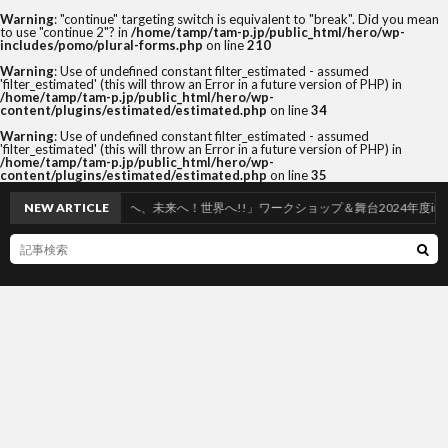
Warning
: "continue" targeting switch is equivalent to "break". Did you mean
to use "continue 2"? in
/home/tamp/tam-p.jp/public_html/hero/wp-
includes/pomo/plural-forms.php
on line
210
Warning
: Use of undefined constant filter_estimated - assumed
'filter_estimated' (this will throw an Error in a future version of PHP) in
/home/tamp/tam-p.jp/public_html/hero/wp-
content/plugins/estimated/estimated.php
on line
34
Warning
: Use of undefined constant filter_estimated - assumed
'filter_estimated' (this will throw an Error in a future version of PHP) in
/home/tamp/tam-p.jp/public_html/hero/wp-
content/plugins/estimated/estimated.php
on line
35
の心を子ども達へ、未来へ！世界へ!!」ワークショップ＆舞台2024年度in札幌開催！
NEW ARTICLE