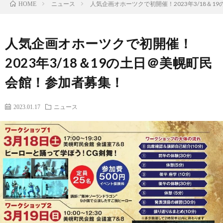
ホ
ニュース
人気企画オホーツクで初開催！2023年3/18＆
HOME
ー
筆
人気企画オホーツクで初開催！
ム
者
コ
2023年3/18＆19の土日＠美幌町民
会館！参加者募集！
プ
ン
2023.01.17
ニュース
ロ
テ
フ
ン
出
ィ
ツ
演
問
ー
レ
い
ル
ポ
合