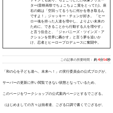
ター(昔映画祭でちょこちょこ賞をとってた)。座
右の銘は「空回ってるうちに何かを巻き取るん
ですよ！」ジャッキー・チェンが好き。 「ヒー
ロー魂を持った人達を増やし、よりよい未来の
ために、できることから行動する人を増やす」
と言う信念と、「ジャパニーズ・ツインズ・ア
クションを世界に轟かす」と言う夢を追いか
け、忍者とヒーロープロデュースに奮闘中。
この記事の所要時間：
約
4
分
56
秒
「和の心を子ども達へ、未来へ！」の実行委員会の公式ブログが、
サーバーの更新に伴い閲覧できない状態となっているため、
このページをワークショップの公式案内ページとするでござる。
（はじめましての方々は拙者達、ござる口調で書くでござるが、