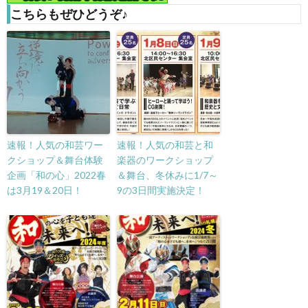
こちらもぜひどうぞ♪
速報！人気の和芸ワー
速報！人気の和芸と和
クショップ＆舞台体験
楽器のワークショップ
企画「和の心」2022春
＆舞台、冬休みに1/7～
は3月19＆20日！
9の3日間実施決定！