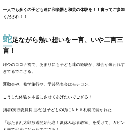
一人でも多くの子ども達に和楽器と和芸の体験を！！奮ってご参加
くだされ！！
蛇
足ながら熱い想いを一言、いや二言三
言！
昨今のコロナ禍で、あまりにも子ども達の経験が、機会が奪われす
ぎてるでござる。
運動会や、修学旅行や、学芸発表会はモチロン、
こうした体験を本当にさせてあげたいでござる！
拙者(実行委員長 朋樹)は子どもの頃にＮＨＫ札幌で開かれた
「忍たま乱太郎放送開始記念！夏休み忍者教室」を受けて、ガビン
と来て忍者になったでござる！