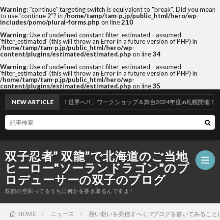
Warning
: "continue" targeting switch is equivalent to "break". Did you mean
to use "continue 2"? in
/home/tamp/tam-p.jp/public_html/hero/wp-
includes/pomo/plural-forms.php
on line
210
Warning
: Use of undefined constant filter_estimated - assumed
'filter_estimated' (this will throw an Error in a future version of PHP) in
/home/tamp/tam-p.jp/public_html/hero/wp-
content/plugins/estimated/estimated.php
on line
34
Warning
: Use of undefined constant filter_estimated - assumed
'filter_estimated' (this will throw an Error in a future version of PHP) in
/home/tamp/tam-p.jp/public_html/hero/wp-
content/plugins/estimated/estimated.php
on line
35
子ども達へ、未来へ！世界へ!!」ワークショップ＆舞台2024年度in札幌開催！
NEW ARTICLE
双子忍者” 双龍”で北海道のご当地
ヒーロー"ソーランドラゴン"のプ
ロデューサーの双子のブログ
双龍の空回ってるうちに何かを巻き取るんですよ！
ホ
ニュース
熱い想いを発信すべく!?ブログを書いてみること
HOME