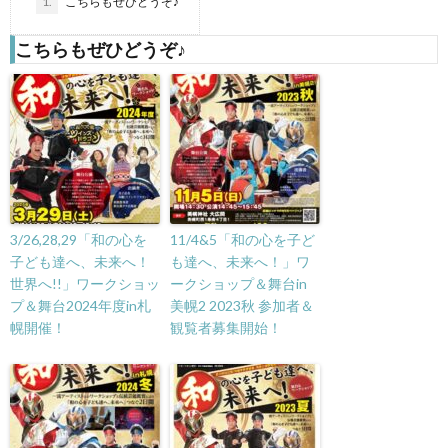
1.
こちらもぜひどうぞ♪
こちらもぜひどうぞ♪
3/26,28,29「和の心を
11/4&5「和の心を子ど
子ども達へ、未来へ！
も達へ、未来へ！」ワ
世界へ!!」ワークショッ
ークショップ＆舞台in
プ＆舞台2024年度in札
美幌2 2023秋 参加者＆
幌開催！
観覧者募集開始！