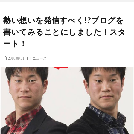
ー
筆
熱い想いを発信すべく!?ブログを
ム
者
コ
書いてみることにしました！スタ
ート！
プ
ン
2018.09.01
ニュース
ロ
テ
フ
ン
出
ィ
ツ
演
問
ー
レ
い
ル
ポ
合