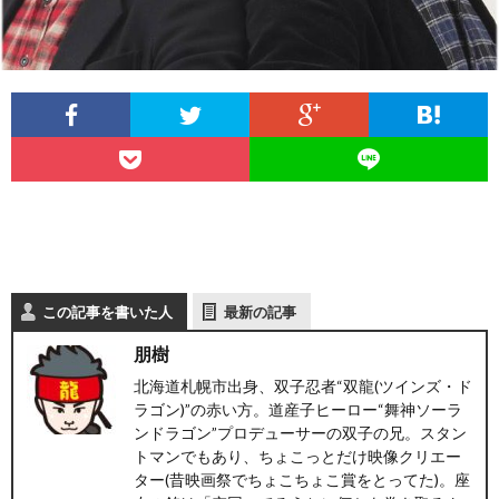
ー
わ
フ
ト
せ
ァ
北
ス
海
テ
道
ィ
グ
旅
この記事を書いた人
最新の記事
ン
ル
の
朋樹
北海道札幌市出身、双子忍者“双龍(ツインズ・ド
グ
メ
情
ラゴン)”の赤い方。道産子ヒーロー“舞神ソーラ
ンドラゴン”プロデューサーの双子の兄。スタン
報
トマンでもあり、ちょこっとだけ映像クリエー
ター(昔映画祭でちょこちょこ賞をとってた)。座