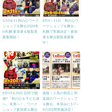
2/10＆11 和の心ワーク
8月9～11日「和の心ワ
ショップ＆舞台2024冬
ークショップ＆舞台」
in札幌 参加者＆観覧者
札幌で実施決定！参加
募集開始！
者＆舞台観覧者募集
中！
8月19＆20日 石狩で開
速報！人気の和芸と和
催‼「和の心を子ども達
楽器のワークショップ
へ、未来へ！」ワーク
＆舞台、冬休みに1/7～
ショップ参加者＆舞台
9の3日間実施決定！