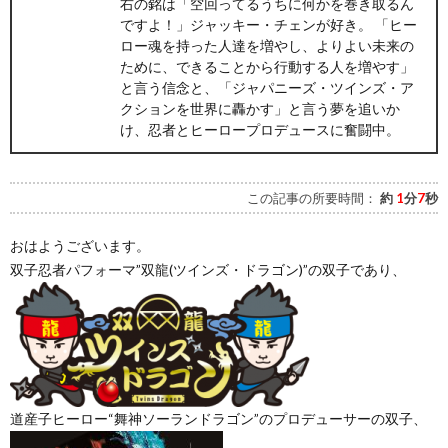
右の銘は「空回ってるうちに何かを巻き取るん
ですよ！」ジャッキー・チェンが好き。 「ヒー
ロー魂を持った人達を増やし、よりよい未来の
ために、できることから行動する人を増やす」
と言う信念と、「ジャパニーズ・ツインズ・ア
クションを世界に轟かす」と言う夢を追いか
け、忍者とヒーロープロデュースに奮闘中。
この記事の所要時間：
約
1
分
7
秒
おはようございます。
双子忍者パフォーマ”双龍(ツインズ・ドラゴン)”の双子であり、
道産子ヒーロー“舞神ソーランドラゴン”のプロデューサーの双子、