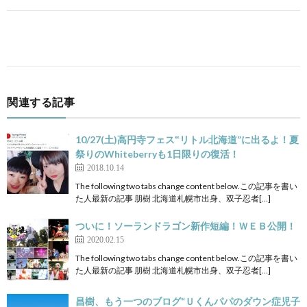
関連する記事
10/27(土)高円寺フェス‟リトル北海道”に出るよ！夏
祭りのWhiteberryも1日限りの復活！
2018.10.14
The following two tabs change content below.この記事を書い
た人最新の記事 朋樹 北海道札幌市出身、双子忍者[…]
ついに！ソーランドラゴン新作短編！ＷＥＢ公開！
2020.02.15
The following two tabs change content below.この記事を書い
た人最新の記事 朋樹 北海道札幌市出身、双子忍者[…]
昌樹、もう一つのブログ“Ｕくんパパのダウン症児子