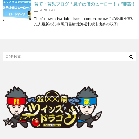
育て・育児ブログ「息子は僕のヒーロー！」”開設！
2020.06.08
The following two tabs change content below.この記事を書い
た人最新の記事 黒田昌樹 北海道札幌市出身の双子[…]