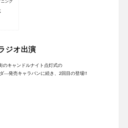
プニング
式
にラジオ出演
街のキャンドルナイト点灯式の
ダ―発売キャラバンに続き、2回目の登場!!